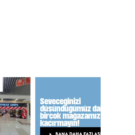
Seveceğinizi
düşündüğümüz daha
birçok mağazamız var,
kaçırmayın!
BANA DAHA FAZLASINI