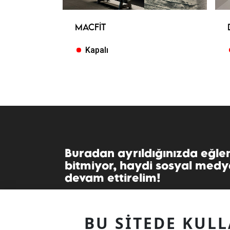
MACFIT
Kapalı
Buradan ayrıldığınızda eğle
bitmiyor, haydi sosyal med
devam ettirelim!
BU SITEDE KUL