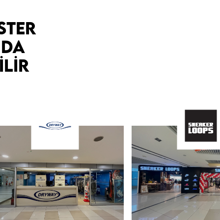
STER
 DA
LIR