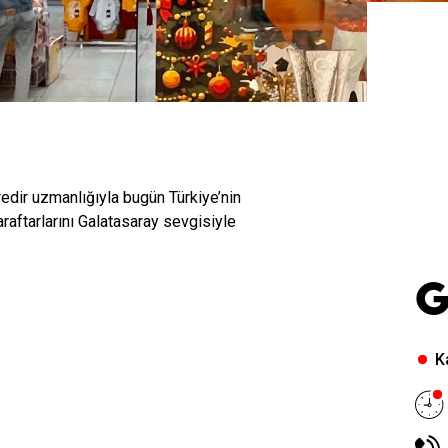
edir uzmanlığıyla bugün Türkiye’nin
aftarlarını Galatasaray sevgisiyle
G
K