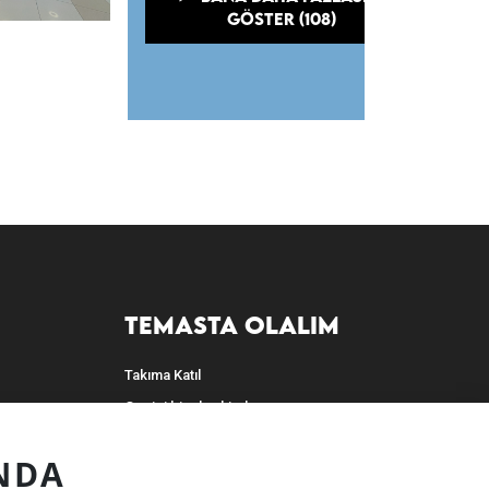
GÖSTER (108)
TEMASTA OLALIM
Takıma Katıl
Geçici bir alan kiralayın
Kalıcı bir alan kiralayın
NDA
Bize ulaşın