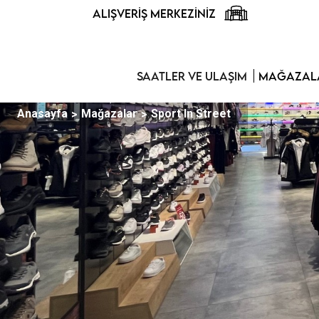
ALIŞVERIŞ MERKEZINIZ
SAATLER VE ULAŞIM
MAĞAZALA
Anasayfa
Mağazalar
Sport In Street