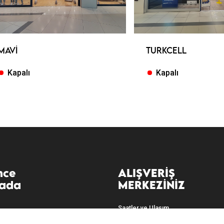
MAVI
TURKCELL
Kapalı
Kapalı
nce
ALIŞVERIŞ
yada
MERKEZINIZ
Saatler ve Ulaşım
Mağazalar ve Restoranlar