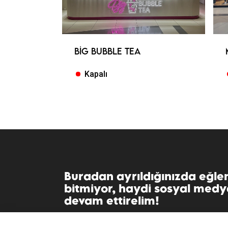
BIG BUBBLE TEA
Kapalı
Buradan ayrıldığınızda eğle
bitmiyor, haydi sosyal med
devam ettirelim!