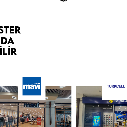
STER
 DA
LIR