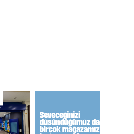
Seveceğinizi
düşündüğümüz daha
birçok mağazamız var,