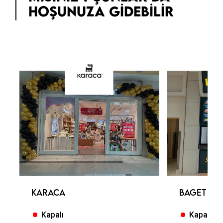
HOŞUNUZA GIDEBILIR
KARACA
BAGET BU
Kapalı
Kapalı