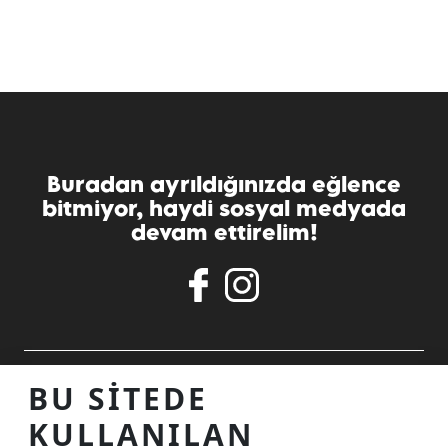
Buradan ayrıldığınızda eğlence
bitmiyor, haydi sosyal medyada
devam ettirelim!
ALIŞVERIŞ MERKEZINIZ
BU SITEDE
KULLANILAN
TEMASTA OLALIM