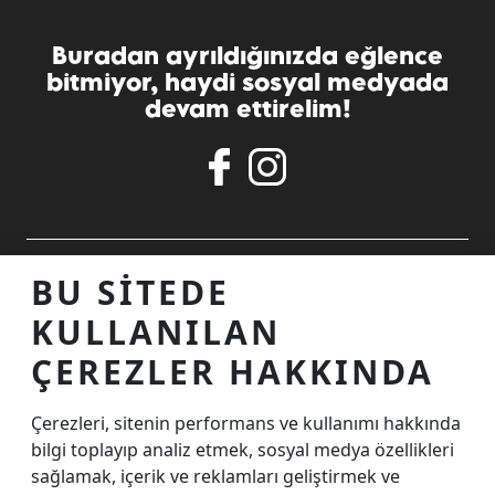
Buradan ayrıldığınızda eğlence
bitmiyor, haydi sosyal medyada
devam ettirelim!
ALIŞVERIŞ MERKEZINIZ
BU SITEDE
KULLANILAN
TEMASTA OLALIM
ÇEREZLER HAKKINDA
Çerezleri, sitenin performans ve kullanımı hakkında
İnternet Sitesi Ziyaretçi Aydınlatma Metni
bilgi toplayıp analiz etmek, sosyal medya özellikleri
Çerez Aydınlatma Metni
sağlamak, içerik ve reklamları geliştirmek ve