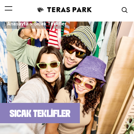
Anasayfa
Sıcak Teklifler
SICAK TEKLIFLER