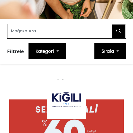
Filtrele
Kategori
Sırala
2
Sonuç