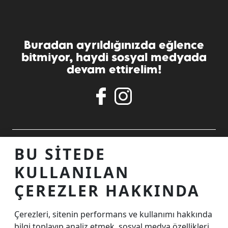
Buradan ayrıldığınızda eğlence
bitmiyor, haydi sosyal medyada
devam ettirelim!
ALIŞVERIŞ MERKEZINIZ
BU SITEDE
KULLANILAN
TEMASTA OLALIM
ÇEREZLER HAKKINDA
Çerezleri, sitenin performans ve kullanımı hakkında
İnternet Sitesi Ziyaretçi Aydınlatma Metni
bilgi toplayıp analiz etmek, sosyal medya özellikleri