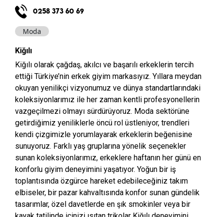
0258 373 60 69
Moda
Kiğılı
Kiğılı olarak çağdaş, akılcı ve başarılı erkeklerin tercih
ettiği Türkiye’nin erkek giyim markasıyız. Yıllara meydan
okuyan yenilikçi vizyonumuz ve dünya standartlarındaki
koleksiyonlarımız ile her zaman kentli profesyonellerin
vazgeçilmezi olmayı sürdürüyoruz. Moda sektörüne
getirdiğimiz yeniliklerle öncü rol üstleniyor, trendleri
kendi çizgimizle yorumlayarak erkeklerin beğenisine
sunuyoruz. Farklı yaş gruplarına yönelik seçenekler
sunan koleksiyonlarımız, erkeklere haftanın her günü en
konforlu giyim deneyimini yaşatıyor. Yoğun bir iş
toplantısında özgürce hareket edebileceğiniz takım
elbiseler, bir pazar kahvaltısında konfor sunan gündelik
tasarımlar, özel davetlerde en şık smokinler veya bir
kayak tatilinde içinizi ısıtan trikolar Kiğılı deneyimini