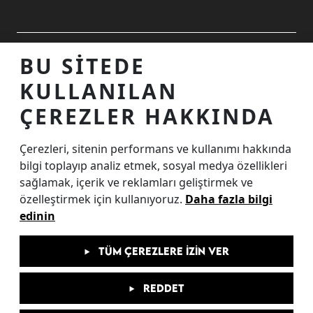
ALIŞVERIŞ MERKEZINIZ
BU SITEDE
KULLANILAN
TEMASTA OLALIM
ÇEREZLER HAKKINDA
Çerezleri, sitenin performans ve kullanımı hakkında
İnternet Sitesi Ziyaretçi Aydınlatma Metni
bilgi toplayıp analiz etmek, sosyal medya özellikleri
Çerez Aydınlatma Metni
sağlamak, içerik ve reklamları geliştirmek ve
özelleştirmek için kullanıyoruz.
Daha fazla bilgi
KVKK Başvuru Formu
edinin
Kamera Kayıtları Aydınlatma Metni
Etkinlik Katılımcı Aydınlatma Metni
TÜM ÇEREZLERE İZIN VER
Enerji Politikası Metni
REDDET