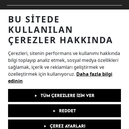
ALIŞVERIŞ MERKEZINIZ
BU SITEDE
KULLANILAN
TEMASTA OLALIM
ÇEREZLER HAKKINDA
Çerezleri, sitenin performans ve kullanımı hakkında
İnternet Sitesi Ziyaretçi Aydınlatma Metni
bilgi toplayıp analiz etmek, sosyal medya özellikleri
Çerez Aydınlatma Metni
sağlamak, içerik ve reklamları geliştirmek ve
özelleştirmek için kullanıyoruz.
Daha fazla bilgi
KVKK Başvuru Formu
edinin
Kamera Kayıtları Aydınlatma Metni
Etkinlik Katılımcı Aydınlatma Metni
TÜM ÇEREZLERE İZIN VER
Enerji Politikası Metni
REDDET
ÇEREZ AYARLARI