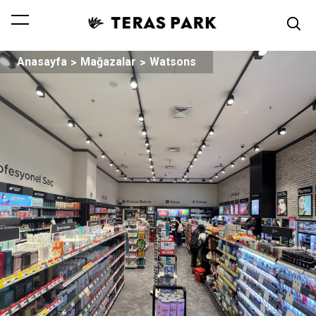
Anasayfa
Mağazalar
Watsons