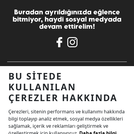
Buradan ayrıldığınızda eğlence
bitmiyor, haydi sosyal medyada
devam ettirelim!
ALIŞVERIŞ MERKEZINIZ
BU SITEDE
KULLANILAN
TEMASTA OLALIM
ÇEREZLER HAKKINDA
Çerezleri, sitenin performans ve kullanımı hakkında
İnternet Sitesi Ziyaretçi Aydınlatma Metni
bilgi toplayıp analiz etmek, sosyal medya özellikleri
Çerez Aydınlatma Metni
sağlamak, içerik ve reklamları geliştirmek ve
özelleştirmek için kullanıyoruz.
Daha fazla bilgi
KVKK Başvuru Formu