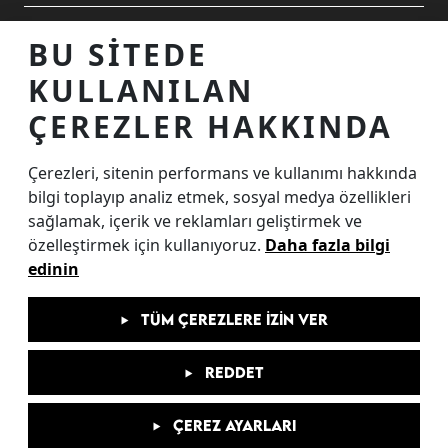
ALIŞVERIŞ MERKEZINIZ
BU SITEDE
KULLANILAN
TEMASTA OLALIM
ÇEREZLER HAKKINDA
Çerezleri, sitenin performans ve kullanımı hakkında
İnternet Sitesi Ziyaretçi Aydınlatma Metni
bilgi toplayıp analiz etmek, sosyal medya özellikleri
Çerez Aydınlatma Metni
sağlamak, içerik ve reklamları geliştirmek ve
özelleştirmek için kullanıyoruz.
Daha fazla bilgi
KVKK Başvuru Formu
edinin
Kamera Kayıtları Aydınlatma Metni
Etkinlik Katılımcı Aydınlatma Metni
TÜM ÇEREZLERE İZIN VER
Enerji Politikası Metni
REDDET
ÇEREZ AYARLARI