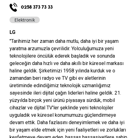
0258 373 73 33
Elektronik
LG
"Tarihimiz her zaman daha mutlu, daha iyi bir yaşam
yaratma arzumuzla çevrilidir. Yolculuğumuza yeni
teknolojilere öncülük ederek başladık ve sonunda
geleceğin daha hızlı ve daha akıllı bir küresel markası
haline geldik. Şirketimizi 1958 yılında kurduk ve o
zamandan beri radyo ve TV gibi ev aletlerinin
üretiminde edindiğimiz teknolojik uzmanlığımız
sayesinde ileri dijital çağın liderleri haline geldik. 21.
yüzyılda birçok yeni ürünü piyasaya sürdük, mobil
cihazlar ve dijital TV'ler şeklinde yeni teknolojiler
uyguladık ve küresel konumumuzu güçlendirmeye
devam ettik. Daha fazlasını deneyimlemek ve daha iyi
bir yaşam elde etmek için yeni faaliyetleri ve zorlukları
keşfetmeye devam eden, hassas hassasiyetlere sahip,