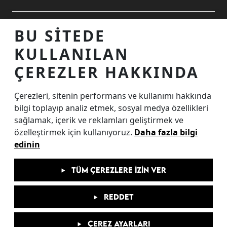
ALIŞVERIŞ MERKEZINIZ
BU SITEDE
KULLANILAN
TEMASTA OLALIM
ÇEREZLER HAKKINDA
Çerezleri, sitenin performans ve kullanımı hakkında
İnternet Sitesi Ziyaretçi Aydınlatma Metni
bilgi toplayıp analiz etmek, sosyal medya özellikleri
Çerez Aydınlatma Metni
sağlamak, içerik ve reklamları geliştirmek ve
özelleştirmek için kullanıyoruz.
Daha fazla bilgi
KVKK Başvuru Formu
edinin
Kamera Kayıtları Aydınlatma Metni
Etkinlik Katılımcı Aydınlatma Metni
TÜM ÇEREZLERE İZIN VER
Enerji Politikası Metni
REDDET
ÇEREZ AYARLARI