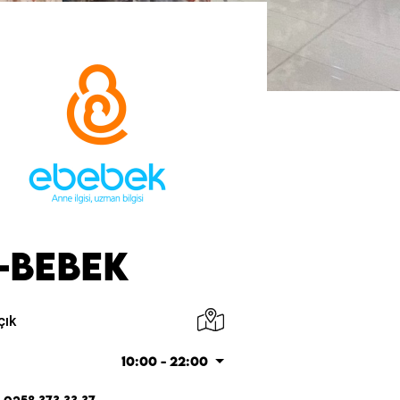
-BEBEK
çık
10:00 - 22:00