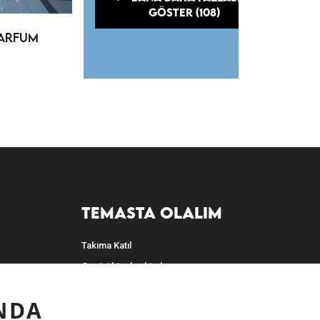
GÖSTER (108)
PARFUM
TEMASTA OLALIM
Takıma Katıl
Geçici bir alan kiralayın
Kalıcı bir alan kiralayın
NDA
Bize ulaşın