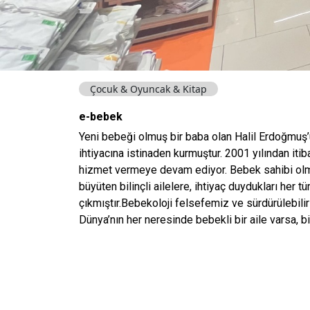
Çocuk & Oyuncak & Kitap
e-bebek
Yeni bebeği olmuş bir baba olan Halil Erdoğmuş’u
ihtiyacına istinaden kurmuştur. 2001 yılından it
hizmet vermeye devam ediyor. Bebek sahibi ol
büyüten bilinçli ailelere, ihtiyaç duydukları her t
çıkmıştır.Bebekoloji felsefemiz ve sürdürülebili
Dünya’nın her neresinde bebekli bir aile varsa, b