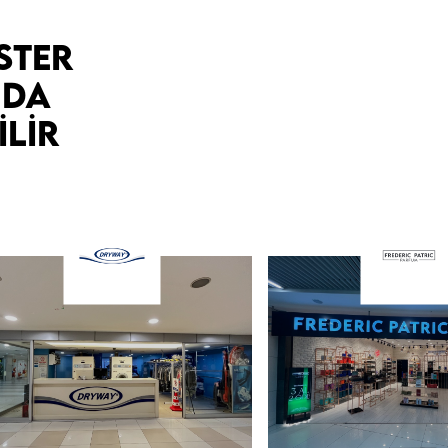
STER
 DA
LIR