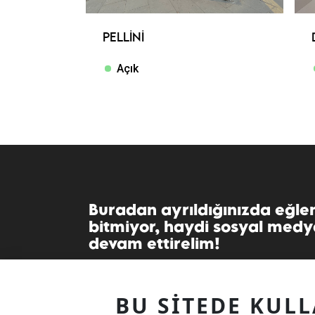
PELLINI
Açık
Buradan ayrıldığınızda eğle
bitmiyor, haydi sosyal med
devam ettirelim!
BU SITEDE KUL