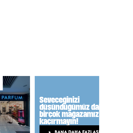
Seveceğinizi
düşündüğümüz daha
birçok mağazamız var,
kaçırmayın!
BANA DAHA FAZLASINI