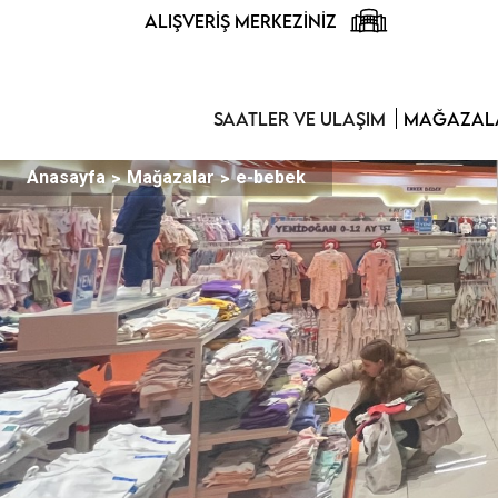
ALIŞVERIŞ MERKEZINIZ
SAATLER VE ULAŞIM
MAĞAZALA
Anasayfa
Mağazalar
e-bebek