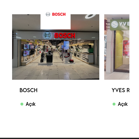
BOSCH
YVES ROC
Açık
Açık