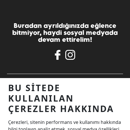
Buradan ayrıldığınızda eğlence
bitmiyor, haydi sosyal medyada
devam ettirelim!
ALIŞVERIŞ MERKEZINIZ
BU SITEDE
KULLANILAN
TEMASTA OLALIM
ÇEREZLER HAKKINDA
Çerezleri, sitenin performans ve kullanımı hakkında
İnternet Sitesi Ziyaretçi Aydınlatma Metni
bilgi toplayıp analiz etmek, sosyal medya özellikleri